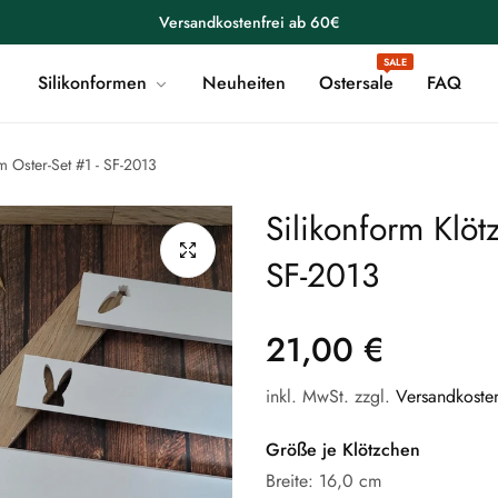
Versandkostenfrei ab 60€
SALE
Willkommen in der Formenwelt
Silikonformen
Neuheiten
Ostersale
FAQ
Versandkostenfrei ab 60€
Willkommen in der Formenwelt
m Oster-Set #1 - SF-2013
Versandkostenfrei ab 60€
Silikonform Klöt
Willkommen in der Formenwelt
SF-2013
Versandkostenfrei ab 60€
Willkommen in der Formenwelt
21,00 €
Versandkostenfrei ab 60€
inkl. MwSt. zzgl.
Versandkoste
Willkommen in der Formenwelt
Größe je Klötzchen
Versandkostenfrei ab 60€
Breite: 16,0 cm