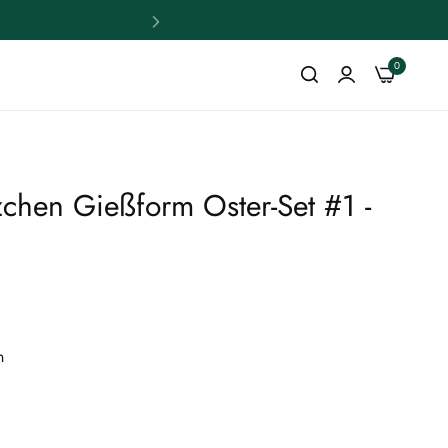
0
zchen Gießform Oster-Set #1 -
n