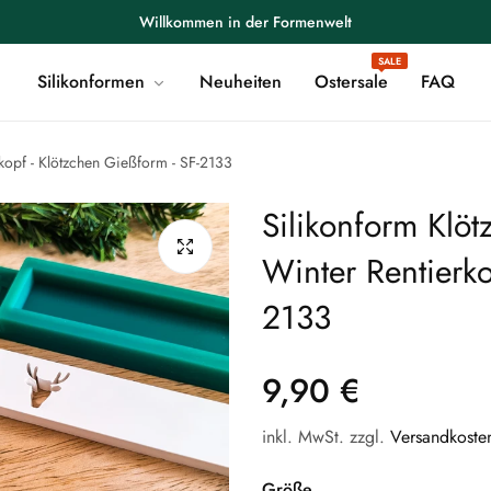
Willkommen in der Formenwelt
SALE
Versandkostenfrei ab 60€
Silikonformen
Neuheiten
Ostersale
FAQ
Willkommen in der Formenwelt
Versandkostenfrei ab 60€
rkopf - Klötzchen Gießform - SF-2133
Willkommen in der Formenwelt
Silikonform Klöt
Versandkostenfrei ab 60€
Winter Rentierko
Willkommen in der Formenwelt
2133
Versandkostenfrei ab 60€
Willkommen in der Formenwelt
9,90 €
Regular
price
Versandkostenfrei ab 60€
inkl. MwSt. zzgl.
Versandkoste
Willkommen in der Formenwelt
Größe