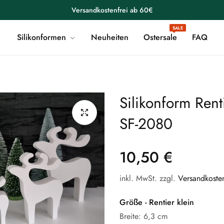
Versandkostenfrei ab 60€
SALE
Willkommen in der Formenwelt
Silikonformen
Neuheiten
Ostersale
FAQ
Versandkostenfrei ab 60€
Willkommen in der Formenwelt
Versandkostenfrei ab 60€
Silikonform Rent
Willkommen in der Formenwelt
SF-2080
Versandkostenfrei ab 60€
Willkommen in der Formenwelt
10,50 €
Regular
price
Versandkostenfrei ab 60€
inkl. MwSt. zzgl.
Versandkoste
Willkommen in der Formenwelt
Größe - Rentier klein
Versandkostenfrei ab 60€
Breite: 6,3 cm