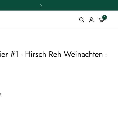
0
ier #1 - Hirsch Reh Weinachten -
n